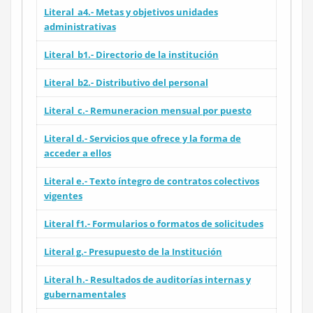
Literal_a4.- Metas y objetivos unidades
administrativas
Literal_b1.- Directorio de la institución
Literal_b2.- Distributivo del personal
Literal_c.- Remuneracion mensual por puesto
Literal d.- Servicios que ofrece y la forma de
acceder a ellos
Literal e.- Texto íntegro de contratos colectivos
vigentes
Literal f1.- Formularios o formatos de solicitudes
Literal g.- Presupuesto de la Institución
Literal h.- Resultados de auditorías internas y
gubernamentales