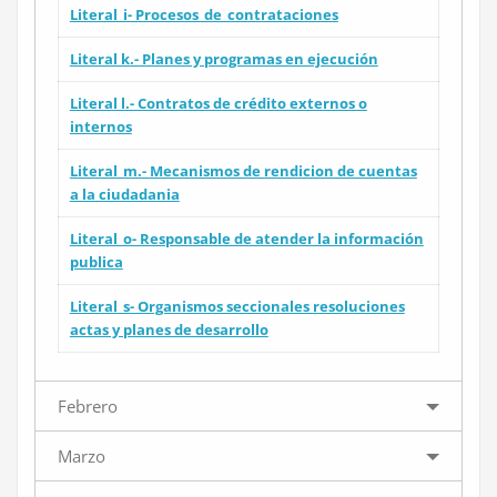
Literal_i- Procesos_de_contrataciones
Literal k.- Planes y programas en ejecución
Literal l.- Contratos de crédito externos o
internos
Literal_m.- Mecanismos de rendicion de cuentas
a la ciudadania
Literal_o- Responsable de atender la información
publica
Literal_s- Organismos seccionales resoluciones
actas y planes de desarrollo
Febrero
Marzo