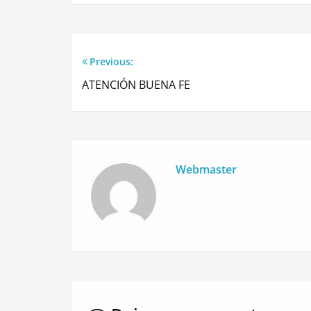
Previous:
Navegación
ATENCIÓN BUENA FE
de
entradas
Webmaster