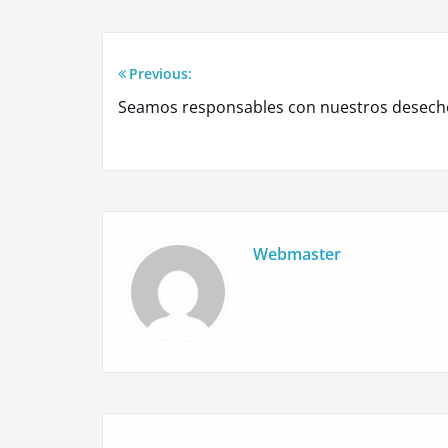
Previous:
Navegación
Seamos responsables con nuestros desech
de
entradas
Webmaster