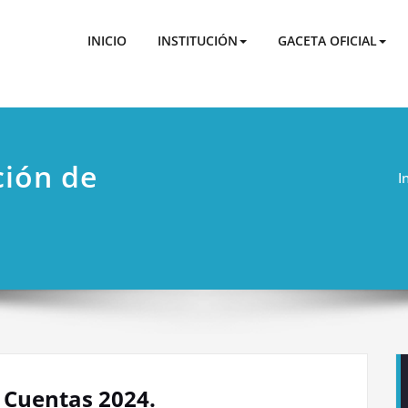
 BF
 de Agua Potable y Alcantarillado de Municipal del Cantón 
INICIO
INSTITUCIÓN
GACETA OFICIAL
ción de
I
e Cuentas 2024.