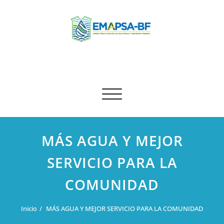
Saltar
al
contenido
EMAPSA BF
Empresa Pública de Agua Potable y Alcantarillado de Municipal
del Cantón San Jacinto de Buena Fe
Alternar
navegación
MÁS AGUA Y MEJOR
SERVICIO PARA LA
COMUNIDAD
Inicio
MÁS AGUA Y MEJOR SERVICIO PARA LA COMUNIDAD